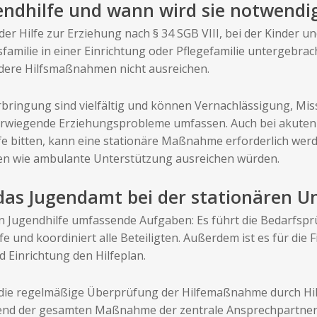
gendhilfe und wann wird sie notwendi
 der Hilfe zur Erziehung nach § 34 SGB VIII, bei der Kinder
familie in einer Einrichtung oder Pflegefamilie untergebra
ndere Hilfsmaßnahmen nicht ausreichen.
rbringung sind vielfältig und können Vernachlässigung, Mi
rwiegende Erziehungsprobleme umfassen. Auch bei akuten 
fe bitten, kann eine stationäre Maßnahme erforderlich wer
fen wie ambulante Unterstützung ausreichen würden.
as Jugendamt bei der stationären U
n Jugendhilfe umfassende Aufgaben: Es führt die Bedarfspr
fe und koordiniert alle Beteiligten. Außerdem ist es für die
 Einrichtung den Hilfeplan.
ie regelmäßige Überprüfung der Hilfemaßnahme durch Hilf
end der gesamten Maßnahme der zentrale Ansprechpartner