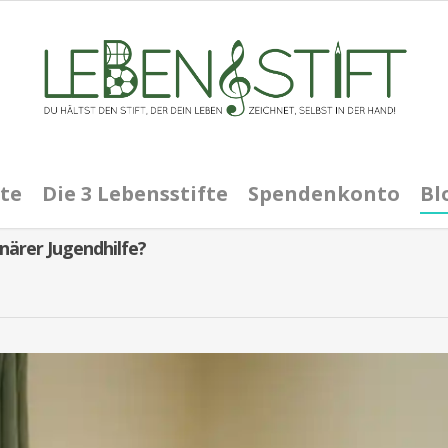
te
Die 3 Lebensstifte
Spendenkonto
Bl
närer Jugendhilfe?