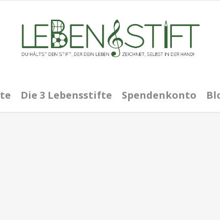
te
Die 3 Lebensstifte
Spendenkonto
Bl