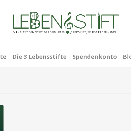
te
Die 3 Lebensstifte
Spendenkonto
Bl